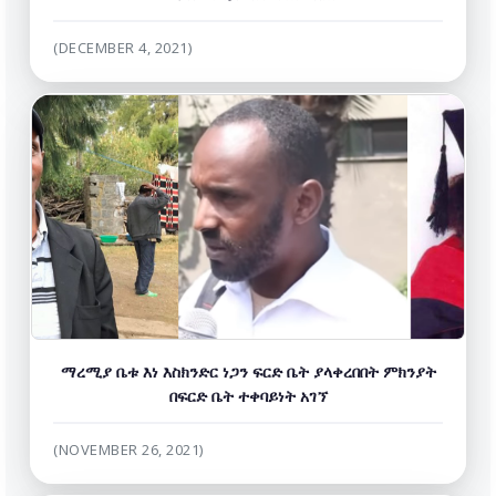
(DECEMBER 4, 2021)
ማረሚያ ቤቱ እነ እስክንድር ነጋን ፍርድ ቤት ያላቀረበበት ምክንያት
በፍርድ ቤት ተቀባይነት አገኘ
(NOVEMBER 26, 2021)