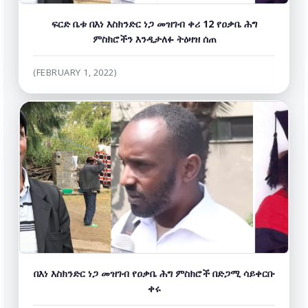
ፍርድ ቤቱ በእነ እስክንድር ነጋ መዝገብ ቀሪ 12 የዐቃቤ ሕግ
ምስክሮችን እንዲታለፉ ትዕዛዝ ሰጠ
(FEBRUARY 1, 2022)
በእነ እስክንድር ነጋ መዝገብ የዐቃቤ ሕግ ምስክሮች በድጋሚ ሳይቀርቡ
ቀሩ