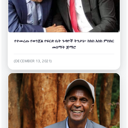
የተመረጡ የወንጀል የፍርድ ቤት ጉዳዮች ትንታኔ፦ ከክስ እስከ ምስክር
መሰማት ጅማሮ
(DECEMBER 13, 2021)