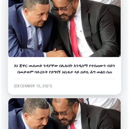
እነ ጃዋር መሐመድ ጉዳያቸው በሌሉበት እንዲሰማ የተሰጠውን ብይን
በመቃወም ባቀረቡት የይግባኝ አቤቱታ ላይ ዐቃቤ ሕግ መልስ ሰጠ
(DECEMBER 15, 2021)