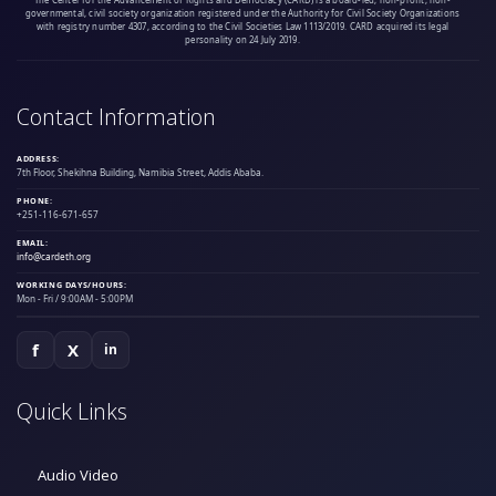
governmental, civil society organization registered under the Authority for Civil Society Organizations
with registry number 4307, according to the Civil Societies Law 1113/2019. CARD acquired its legal
personality on 24 July 2019.
Contact Information
ADDRESS:
7th Floor, Shekihna Building, Namibia Street, Addis Ababa.
PHONE:
+251-116-671-657
EMAIL:
info@cardeth.org
WORKING DAYS/HOURS:
Mon - Fri / 9:00AM - 5:00PM
f
X
in
Quick Links
Audio Video