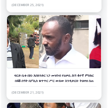
(DECEMBER 25, 2021)
ፍርድ ቤቱ በእነ እስክንድር ነጋ መዝገብ የዐቃቤ ሕግ 4ተኛ ምስክር
በ48 ሰዓት በፖሊስ ቁጥጥር ሥር ውለው እንዲቀርቡ ትዕዛዝ ሰጠ
(DECEMBER 21, 2021)