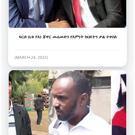
ፍርድ ቤቱ የእነ ጃዋር መሐመድን የእምነት ክህደትን ቃል ተቀበለ
(MARCH 24, 2022)