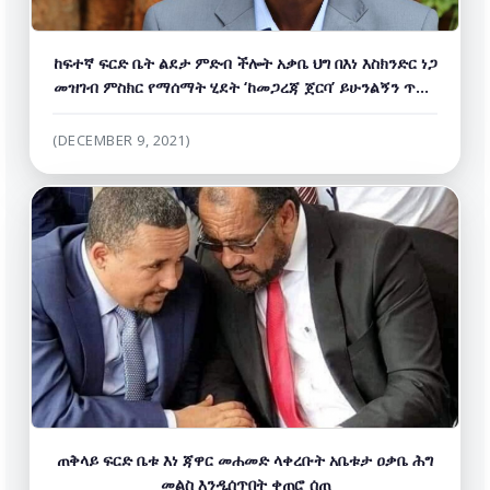
ከፍተኛ ፍርድ ቤት ልደታ ምድብ ችሎት አቃቤ ህግ በእነ እስክንድር ነጋ
መዝገብ ምስክር የማሰማት ሂደት ‘ከመጋረጃ ጀርባ’ ይሁንልኝን ጥያቄ
ውድቅ አድርጓል።
(DECEMBER 9, 2021)
ጠቅላይ ፍርድ ቤቱ እነ ጃዋር መሐመድ ላቀረቡት አቤቱታ ዐቃቤ ሕግ
መልስ እንዲሰጥበት ቀጠሮ ሰጠ