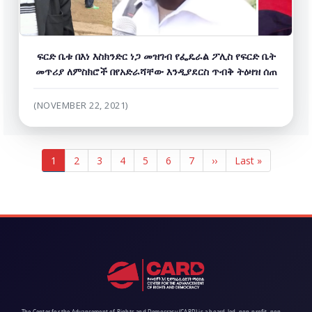
ፍርድ ቤቱ በእነ እስክንድር ነጋ መዝገብ የፌዴራል ፖሊስ የፍርድ ቤት
መጥሪያ ለምስክሮች በየአድራሻቸው እንዲያደርስ ጥብቅ ትዕዛዝ ሰጠ
(NOVEMBER 22, 2021)
Pagination
Current
1
ገጽ
2
ገጽ
3
ገጽ
4
ገጽ
5
ገጽ
6
ገጽ
7
Next
››
Last
Last »
page
page
page
The Center for the Advancement of Rights and Democracy (CARD) is a board-led, non-profit, non-