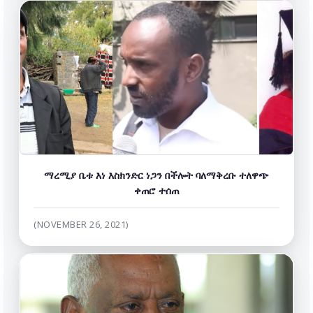
ማረሚያ ቤቱ እነ እስክንድር ነጋን በችሎት ባለማቅረቡ ተለዋጭ
ቀጠሮ ተሰጠ
(NOVEMBER 26, 2021)