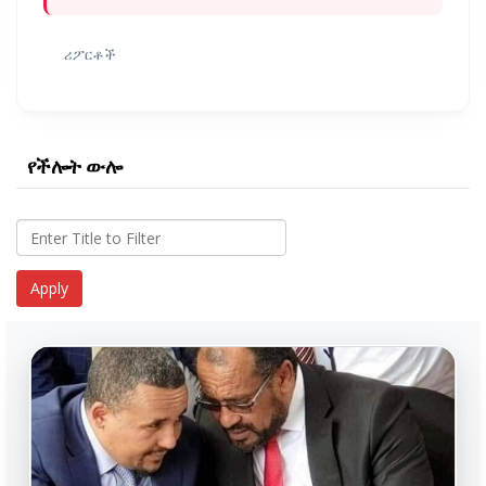
ሪፖርቶች
የችሎት ውሎ