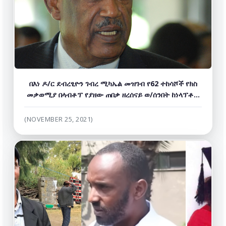
በእነ ዶ/ር ደብረፂዮን ገብረ ሚካኤል መዝገብ የ62 ተከሳሾች የክስ
መቃወሚያ በላብቶፕ የያዘው ጠበቃ ዘረሰናይ ወ/ሰንበት ከነላፕቶፑ
በመታሰሩ ተቀብለን ለማቅረብ ተለዋጭ ቀጠሮ ይሰጠን ሲሉ ጠበቆች
ጠየቁ
(NOVEMBER 25, 2021)