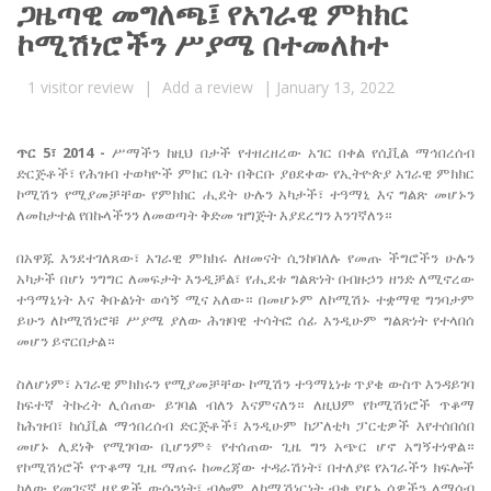
ጋዜጣዊ መግለጫ፤ የአገራዊ ምክክር
ኮሚሽነሮችን ሥያሜ በተመለከተ
1
visitor review
|
Add a review
|
January 13, 2022
ጥር 5፣ 2014 -
ሥማችን ከዚህ በታች የተዘረዘረው አገር በቀል የሲቪል ማኅበረሰብ
ድርጅቶች፣ የሕዝብ ተወካዮች ምክር ቤት በቅርቡ ያፀደቀው የኢትዮጵያ አገራዊ ምክክር
ኮሚሽን የሚያመቻቸው የምክክር ሒደት ሁሉን አካታች፣ ተዓማኒ እና ግልጽ መሆኑን
ለመከታተል የበኩላችንን ለመወጣት ቅድመ ዝግጅት እያደረግን እንገኛለን።
በአዋጁ እንደተገለጸው፣ አገራዊ ምክክሩ ለዘመናት ሲንከባለሉ የመጡ ችግሮችን ሁሉን
አካታች በሆነ ንግግር ለመፍታት እንዲቻል፣ የሒደቱ ግልጽነት በብዙኃን ዘንድ ለሚኖረው
ተዓማኒነት እና ቅቡልነት ወሳኝ ሚና አለው። በመሆኑም ለኮሚሽኑ ተቋማዊ ግንባታም
ይሁን ለኮሚሽነሮቹ ሥያሜ ያለው ሕዝባዊ ተሳትፎ ሰፊ እንዲሁም ግልጽነት የተላበሰ
መሆን ይኖርበታል።
ስለሆነም፣ አገራዊ ምክክሩን የሚያመቻቸው ኮሚሽን ተዓማኒነቱ ጥያቄ ውስጥ እንዳይገባ
ከፍተኛ ትኩረት ሊሰጠው ይገባል ብለን እናምናለን። ለዚህም የኮሚሽነሮች ጥቆማ
ከሕዝብ፣ ከሲቪል ማኅበረሰብ ድርጅቶች፣ እንዲሁም ከፖለቲካ ፓርቲዎች እየተሰበሰበ
መሆኑ ሊደነቅ የሚገባው ቢሆንም፥ የተሰጠው ጊዜ ግን አጭር ሆኖ አግኝተነዋል።
የኮሚሽነሮች የጥቆማ ጊዜ ማጠሩ ከመረጃው ተዳራሽነት፣ በተለያዩ የአገራችን ክፍሎች
ካለው የመገናኛ ዘዴዎች ውሱንነት፣ ብሎም ለኮሚሽነርነት ብቁ የሆኑ ሰዎችን ለማሰብ