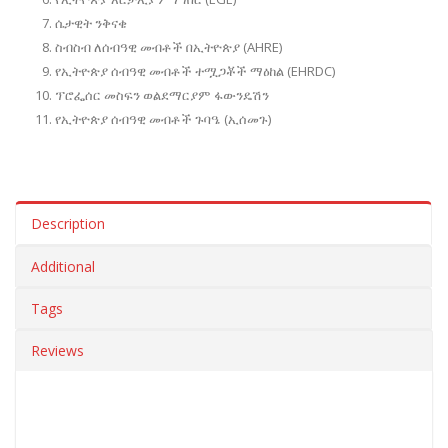
ሴታዊት ንቅናቄ
ስብስብ ለሰብዓዊ መብቶች በኢትዮጵያ (AHRE)
የኢትዮጵያ ሰብዓዊ መብቶች ተሟጋቾች ማዕከል (EHRDC)
ፕሮፌሰር መስፍን ወልደማርያም ፋውንዴሽን
የኢትዮጵያ ሰብዓዊ መብቶች ጉባዔ (ኢሰመጉ)
Description
Additional
Tags
Reviews