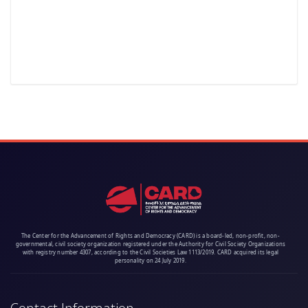
The Center for the Advancement of Rights and Democracy (CARD) is a board-led, non-profit, non-
governmental, civil society organization registered under the Authority for Civil Society Organizations
with registry number 4307, according to the Civil Societies Law 1113/2019. CARD acquired its legal
personality on 24 July 2019.