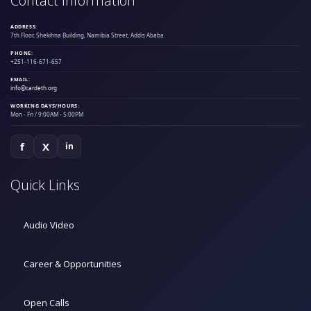
Contact Information
ADDRESS:
7th Floor, Shekihna Building, Namibia Street, Addis Ababa.
PHONE:
+251-116-671-657
EMAIL:
info@cardeth.org
WORKING DAYS/HOURS:
Mon - Fri / 9:00AM - 5:00PM
f
X
in
Quick Links
Audio Video
Career & Opportunities
Open Calls