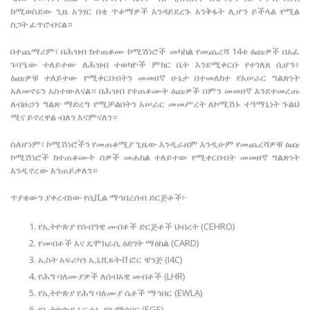
ከሚወስደው ጊዜ አንፃር በቂ ጥቆማዎች እንዳይደረጉ እንቅፋት ሊሆን ይችላል የሚል
ስጋት ፈጥሮብናል።
በተጨማሪም፣ በሕዝብ ከተጠቆሙ ኮሚሽነሮች መካከል የመጨረሻ 14ቱ ዕጩዎች በአፈ
ጉባዔው ተለይተው ለሕዝብ ተወካዮች ምክር ቤት እንደሚቀርቡ የተገለጸ ሲሆን፥
ዕጩዎቹ ተለይተው የሚቀርቡበትን መመዘኛ ሁኔታ በተመለከተ የአሠራር ግልጽነት
አለመኖሩን አስተውለናል። በሕዝብ የተጠቆሙት ዕጩዎች በምን መመዘኛ እንደተመረጡ
ለብዙኃን ግልጽ ማድረግ የሚቻልበትን አሠራር መመሥረት ለኮሚሽኑ ተዓማኒነት ጉልህ
ሚና ይኖረዋል ብለን እናምናለን።
ስለሆነም፣ ኮሚሽነሮችን የመጠቆሚያ ጊዜው እንዲራዘም እንዲሁም የመጨረሻዎቹ ዕጩ
ኮሚሽነሮች ከተጠቆሙት ሰዎች መሐከል ተለይተው የሚቀርቡበት መመዘኛ ግልጽነት
እንዲኖረው እንጠይቃለን።
ጥያቄውን ያቀረብነው የሲቪል ማኅበረሰብ ድርጅቶች፦
የኢትዮጵያ የሰብዓዊ መብቶች ድርጅቶች ህብረት (CEHRO)
የመብቶች እና ዴሞክራሲ ዕድገት ማዕከል (CARD)
ኢስት አፍሪካን ኢኒሺዬትቭ ፎር ቼንጅ (I4C)
የሕግ ባለሙያዎች ለሰብአዊ መብቶች (LHR)
የኢትዮጵያ የሕግ ባለሙያ ሴቶች ማኅበር (EWLA)
የኢትዮጵያ አርታኢያን ማኅበር (EGE)