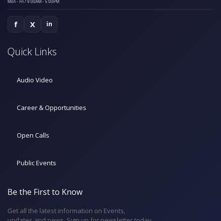
Mon - Fri / 9:00AM - 5:00PM
f
X
in
Quick Links
Audio Video
Career & Opportunities
Open Calls
Public Events
Be the First to Know
Get all the latest information on Events,
updates and news. Sign up for newsletter today.