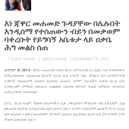
እነ ጃዋር መሐመድ ጉዳያቸው በሌሉበት
እንዲሰማ የተሰጠውን ብይን በመቃወም
ባቀረቡት የይግባኝ አቤቱታ ላይ ዐቃቤ
ሕግ መልስ ሰጠ
1
visitor review
|
Add a review
|
December 15, 2021
ታኅሣሥ 6፣ 2014 -
ጃዋር መሐመድ፣ በቀለ ገርባ፣ ሀምዛ አዳነ እና ደጀኔ ጣፋ ጉዳያቸውን
ለሚመለከተው ለፌደራል ከፍተኛ ፍርድ ቤት አንደኛ የፀረ ሽብርና ሕገ መንግሥታዊ
ጉዳዮች በአስፈፃሚ አካላት እየታሰሩ በመሆኑ እኛም በራሳችን ፍቃድ ፍርድ ቤት
አንቀርብም በማለት በጽሑፍ መልዕክት በመላክ በሦስት ቀጠሮ በችሎት ሳይቀርቡ
መቅረታቸው ይታወሳል።
የሥር ፍርድ ቤቱም ችሎት በፍቃዳችን ሲሉ ያቀረቡትን ምክንያት በቂ አይደለም ሲል
በሌሉበት ክሳቸው እንዲቀጥል ብይን ሰጥቶ ነበር። ሆኖም የተከሳሾች ጠበቆች የሥር ፍርድ
ቤት የሰጠውን ብይን በመቃወም የይግባኝ አቤቱታ ለጠቅላይ ፍርድ ቤት 2ኛ ይግባኝ ሰሚ
ችሎት አቅርበው ነበር።