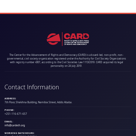
The Center for the Advancement of Rights and Democracy (CARD) is a board-led, non-profit, non-
governmental, civil society organization registered under the Authority for Civil Society Organizations
with registry number 4307, according to the Civil Societies Law 1113/2019. CARD acquired its legal
personality on 24 July 2019.
Contact Information
ADDRESS:
7th Floor, Shekihna Building, Namibia Street, Addis Ababa.
PHONE:
+251-116-671-657
EMAIL:
info@cardeth.org
WORKING DAYS/HOURS: