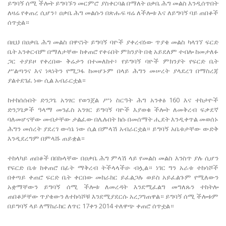
ይግባኝ ሰሚ ችሎት ይግባኙን መርምሮ ያስቀርባል በማለት ዐቃቤ ሕግ መልስ እንዲሰጥበት
ለዛሬ የቀጠረ ሲሆን፥ ዐቃቤ ሕግ መልሱን በጽሑፍ ዛሬ ለችሎቱ እና ለይግባኝ ባይ ጠበቆች
ሰጥቷል።
በዚህ በዐቃቤ ሕግ መልስ በዋናነት ይግባኝ ባዮች ያቀረብነው ጥያቄ መልስ ካላገኘ ፍርድ
ቤት አንቀርብም በማለታቸው ከቀጠሮ የቀሩበት ምክንያት በቂ አይደለም ተብሎ ከመታለፉ
ጋር ተያይዞ የቀረበው ቅሬታን በተመለከተ፥ የይግባኝ ባዮች ምክንያት የፍርድ ቤት
ሥልጣንና እና ነጻነትን የሚጋፋ ከመሆኑም በላይ ሕግን መሠረት ያላደረገ በማስረጃ
ያልተደገፈ ነው ሲል አብራርቷል።
ከተከሰሱበት ድንጋጌ አንፃር የወንጀል ሥነ ስርዓት ሕግ አንቀፅ 160 እና ተከታዮች
ድንጋጌዎች ዓላማ መንፈስ አንፃር ይግባኝ ባዮች እያወቁ ችሎት ለመቅረብ ፍቃደኛ
ባለመሆናቸው መብታቸው ታልፈው በሌሉበት ክሱ በመሰማት ሒደት እንዲቀጥል መወሰኑ
ሕግን መሰረት ያደረገ ውሳኔ ነው ሲል በምላሽ አብራርቷል። ይግባኝ አቤቱታቸው ውድቅ
እንዲደረግም በምላሹ ጠይቋል።
ተከላካይ ጠበቆች በበኩላቸው በዐቃቤ ሕግ ምላሽ ላይ የመልስ መልስ እንስጥ ያሉ ሲሆን
የፍርድ ቤቱ ከቀጠሮ በፊት ማቅረብ ትችላላችሁ ብሏል። ነገር ግን አራቱ ተከሳሾች
በቀጣይ ቀጠሮ ፍርድ ቤት ቀርበው መከራከር ይፈልጋሉ ወይስ አይፈልጉም የሚለውን
አቋማቸውን ይግባኝ ሰሚ ችሎቱ ለመረዳት እንደሚፈልግ መግለጹን ተከትሎ
ጠበቆቻቸው ጥያቄውን ለተከሳሾቹ እንደሚያደርሱ አረጋግጠዋል። ይግባኝ ሰሚ ችሎቱም
በይግባኝ ላይ ለማከራከር ለጥር 17ቀን 2014 ተለዋጭ ቀጠሮ ሰጥቷል።