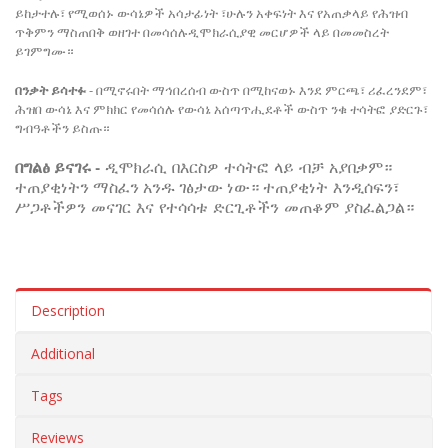
ይከታተሉ፣ የሚወሰኑ ውሳኔዎች አሳታፊነት
፣ሁሉን
አቀፍነት
እና
የአጠቃላይ
የሕዝብ
ጥቅምን ማስጠበቅ ወዘገተ በመሳሰሉዲሞክራሲያዊ
መርሆዎች
ላይ
በመመስረት
ይገምግሙ።
-
በንቃት ይሳተፉ
በሚኖሩበት ማኅበረሰብ
ውስጥ
በሚከናወኑ እንደ
ምርጫ፣
ሪፈረንደም፣
ሕ
ዝበ ውሳኔ
እና
ምክክር የመሳሰሉ የውሳኔ
አሰጣጥሒደቶች
ውስጥ
ንቁ
ተሳትፎ
ያድርጉ፣
ግብዓቶችን
ይስጡ።
-
በግልፅ ይናገሩ
ዲሞክራሲ
በእርስዎ
ተሳትፎ
ላይ
ብቻ
አያበቃም።
ተጠያቂነትን ማስፈን አንዱ ገፅታው ነው። ተጠያቂነት
እንዲሰፍን፣
ሥጋቶችዎን
መናገር
እና
የተሳሳቱ
ድርጊቶችን
መጠቆም
ያስፈልጋል።
Description
Additional
Tags
Reviews