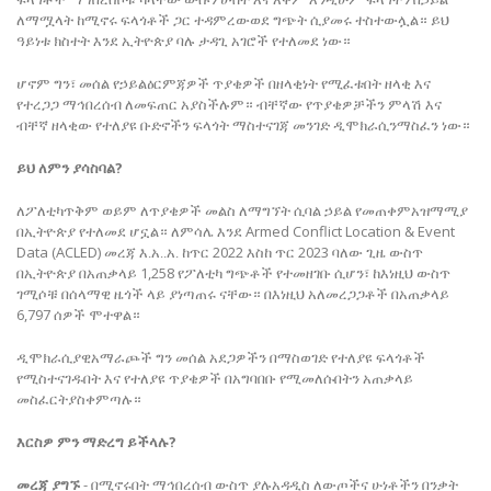
ለማሟላት ከሚኖሩ ፍላጎቶች ጋር ተዳምረውወደ
ግጭት ሲያመሩ ተስተውሏል።
ይህ
ዓይነቱ ክስተት
እንደ
ኢትዮጵያ
ባሉ
ታዳጊ
አገሮች
የተለመደ
ነው።
ሆኖም ግን፣
መሰል የኃይል
ዕርምጃዎች
ጥያቄዎች
በዘላቂነት
የሚፈቱበት
ዘላቂ
እና
የተረጋጋ
ማኅበረሰብ
ለመፍጠር አያስችሉም።
ብቸኛው
የጥያቄዎቻችን
ምላሽ
እና
ብቸኛ
ዘላቂው የተለያዩ
ቡድኖችን
ፍላጎት
ማስተናገጃ መንገድ ዲሞክራሲንማስፈን
ነው።
?
ይህ ለምን
ያሳስባል
ለፖለቲካጥቅም
ወይም
ለጥያቄዎች
መልስ
ለማግኘት ሲባል ኃይል የመጠቀምአዝማሚያ
Armed Conflict Location & Event
በኢትዮጵያ
የተለመደ
ሆኗል።
ለምሳሌ
እንደ
Data (ACLED)
2022
2023
መረጃ
እ.አ..አ. ከጥር
እስከ
ጥር
ባለው
ጊዜ
ውስጥ
1,258
በኢትዮጵያ
በአጠቃላይ
የፖለቲካ
ግጭቶች
የተመዘገቡ
ሲሆን፣ ከእነዚህ
ውስጥ
ገሚሶቹ
በሰላማዊ
ዜጎች
ላይ
ያነጣጠሩ
ናቸው።
በእነዚህ አለመረጋጋቶች
በአጠቃላይ
6,797
ሰዎች
ሞተዋል።
ዲሞክራሲያዊአማራጮች
ግን
መሰል
አደጋዎችን
በማስወገድ
የተለያዩ
ፍላጎቶች
የሚስተናገዱበት
እና
የተለያዩ
ጥያቄዎች
በአግባበቡ
የሚመለሱበትን
አጠቃላይ
መስፈርትያስቀምጣሉ።
?
እርስዎ ምን
ማድረግ
ይችላሉ
-
መረጃ
ያግኙ
በሚኖሩበት ማኅበረሰብ
ውስጥ
ያሉአዳዲስ
ለውጦችና ሁነቶችን በንቃት