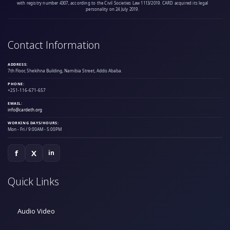
with registry number 4307, according to the Civil Societies Law 1113/2019. CARD acquired its legal
personality on 24 July 2019.
Contact Information
ADDRESS:
7th Floor, Shekihna Building, Namibia Street, Addis Ababa.
PHONE:
+251-116-671-657
EMAIL:
info@cardeth.org
WORKING DAYS/HOURS:
Mon - Fri / 9:00AM - 5:00PM
f
X
in
Quick Links
Audio Video