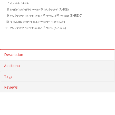
ሴታዊት ንቅናቄ
ስብስብ ለሰብዓዊ መብቶች በኢትዮጵያ (AHRE)
የኢትዮጵያ ሰብዓዊ መብቶች ተሟጋቾች ማዕከል (EHRDC)
ፕሮፌሰር መስፍን ወልደማርያም ፋውንዴሽን
የኢትዮጵያ ሰብዓዊ መብቶች ጉባዔ (ኢሰመጉ)
Description
Additional
Tags
Reviews