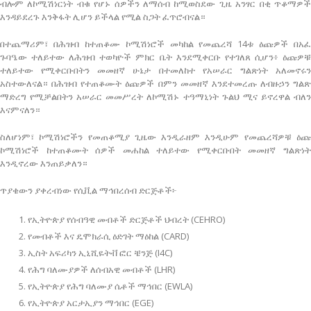
ብሎም ለኮሚሽነርነት ብቁ የሆኑ ሰዎችን ለማሰብ ከሚወስደው ጊዜ አንፃር በቂ ጥቆማዎች
እንዳይደረጉ እንቅፋት ሊሆን ይችላል የሚል ስጋት ፈጥሮብናል።
በተጨማሪም፣ በሕዝብ ከተጠቆሙ ኮሚሽነሮች መካከል የመጨረሻ 14ቱ ዕጩዎች በአፈ
ጉባዔው ተለይተው ለሕዝብ ተወካዮች ምክር ቤት እንደሚቀርቡ የተገለጸ ሲሆን፥ ዕጩዎቹ
ተለይተው የሚቀርቡበትን መመዘኛ ሁኔታ በተመለከተ የአሠራር ግልጽነት አለመኖሩን
አስተውለናል። በሕዝብ የተጠቆሙት ዕጩዎች በምን መመዘኛ እንደተመረጡ ለብዙኃን ግልጽ
ማድረግ የሚቻልበትን አሠራር መመሥረት ለኮሚሽኑ ተዓማኒነት ጉልህ ሚና ይኖረዋል ብለን
እናምናለን።
ስለሆነም፣ ኮሚሽነሮችን የመጠቆሚያ ጊዜው እንዲራዘም እንዲሁም የመጨረሻዎቹ ዕጩ
ኮሚሽነሮች ከተጠቆሙት ሰዎች መሐከል ተለይተው የሚቀርቡበት መመዘኛ ግልጽነት
እንዲኖረው እንጠይቃለን።
ጥያቄውን ያቀረብነው የሲቪል ማኅበረሰብ ድርጅቶች፦
የኢትዮጵያ የሰብዓዊ መብቶች ድርጅቶች ህብረት (CEHRO)
የመብቶች እና ዴሞክራሲ ዕድገት ማዕከል (CARD)
ኢስት አፍሪካን ኢኒሺዬትቭ ፎር ቼንጅ (I4C)
የሕግ ባለሙያዎች ለሰብአዊ መብቶች (LHR)
የኢትዮጵያ የሕግ ባለሙያ ሴቶች ማኅበር (EWLA)
የኢትዮጵያ አርታኢያን ማኅበር (EGE)