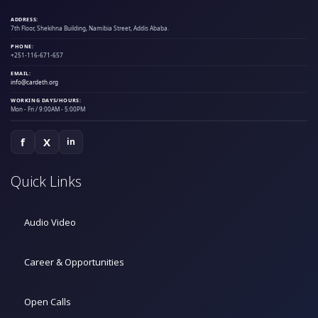
ADDRESS:
7th Floor, Shekihna Building, Namibia Street, Addis Ababa.
PHONE:
+251-116-671-657
EMAIL:
info@cardeth.org
WORKING DAYS/HOURS:
Mon - Fri / 9:00AM - 5:00PM
f
X
in
Quick Links
Audio Video
Career & Opportunities
Open Calls