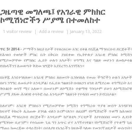
ጋዜጣዊ መግለጫ፤ የአገራዊ ምክክር
ኮሚሽነሮችን ሥያሜ በተመለከተ
1
visitor review
|
Add a review
|
January 13, 2022
ጥር 5፣ 2014 -
ሥማችን ከዚህ በታች የተዘረዘረው አገር በቀል የሲቪል ማኅበረሰብ ድርጅቶች፣
የሕዝብ ተወካዮች ምክር ቤት በቅርቡ ያፀደቀው የኢትዮጵያ አገራዊ ምክክር ኮሚሽን
የሚያመቻቸው የምክክር ሒደት ሁሉን አካታች፣ ተዓማኒ እና ግልጽ መሆኑን ለመከታተል
የበኩላችንን ለመወጣት ቅድመ ዝግጅት እያደረግን እንገኛለን።
በአዋጁ እንደተገለጸው፣ አገራዊ ምክክሩ ለዘመናት ሲንከባለሉ የመጡ ችግሮችን ሁሉን አካታች
በሆነ ንግግር ለመፍታት እንዲቻል፣ የሒደቱ ግልጽነት በብዙኃን ዘንድ ለሚኖረው ተዓማኒነት እና
ቅቡልነት ወሳኝ ሚና አለው። በመሆኑም ለኮሚሽኑ ተቋማዊ ግንባታም ይሁን ለኮሚሽነሮቹ
ሥያሜ ያለው ሕዝባዊ ተሳትፎ ሰፊ እንዲሁም ግልጽነት የተላበሰ መሆን ይኖርበታል።
ስለሆነም፣ አገራዊ ምክክሩን የሚያመቻቸው ኮሚሽን ተዓማኒነቱ ጥያቄ ውስጥ እንዳይገባ
ከፍተኛ ትኩረት ሊሰጠው ይገባል ብለን እናምናለን። ለዚህም የኮሚሽነሮች ጥቆማ ከሕዝብ፣
ከሲቪል ማኅበረሰብ ድርጅቶች፣ እንዲሁም ከፖለቲካ ፓርቲዎች እየተሰበሰበ መሆኑ ሊደነቅ
የሚገባው ቢሆንም፥ የተሰጠው ጊዜ ግን አጭር ሆኖ አግኝተነዋል። የኮሚሽነሮች የጥቆማ ጊዜ
ማጠሩ ከመረጃው ተዳራሽነት፣ በተለያዩ የአገራችን ክፍሎች ካለው የመገናኛ ዘዴዎች ውሱንነት፣