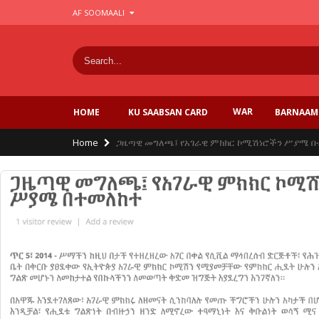
Skip
AF SOOMAALI
to
main
content
WAR
BARNAAM
HOME
KU SAABSAN CARD
Breadcrumb
Home
ጋዜጣዊ መግለጫ፤ የአገራዊ ምክክር ኮሚሽነሮችን ሥያሜ በ