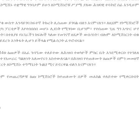
 ለኮሚሽኑ ተቋማዊ ግንባታም ይሁን ለኮሚሽነሮቹ ሥያሜ ያለው ሕዝባዊ ተሳትፎ ሰፊ እንዲሁም
ቄ ውስጥ እንዳይገባ ከፍተኛ ትኩረት ሊሰጠው ይገባል ብለን እናምናለን። ለዚህም የኮሚሽነሮች
ካ ፓርቲዎች እየተሰበሰበ መሆኑ ሊደነቅ የሚገባው ቢሆንም፥ የተሰጠው ጊዜ ግን አጭር ሆኖ
፣ በተለያዩ የአገራችን ክፍሎች ካለው የመገናኛ ዘዴዎች ውሱንነት፣ ብሎም ለኮሚሽነርነት ብቁ
ይደረጉ እንቅፋት ሊሆን ይችላል የሚል ስጋት ፈጥሮብናል።
4ቱ ዕጩዎች በአፈ ጉባዔው ተለይተው ለሕዝብ ተወካዮች ምክር ቤት እንደሚቀርቡ የተገለጸ
ተ የአሠራር ግልጽነት አለመኖሩን አስተውለናል። በሕዝብ የተጠቆሙት ዕጩዎች በምን መመዘኛ
ት ለኮሚሽኑ ተዓማኒነት ጉልህ ሚና ይኖረዋል ብለን እናምናለን።
ሁም የመጨረሻዎቹ ዕጩ ኮሚሽነሮች ከተጠቆሙት ሰዎች መሐከል ተለይተው የሚቀርቡበት
)