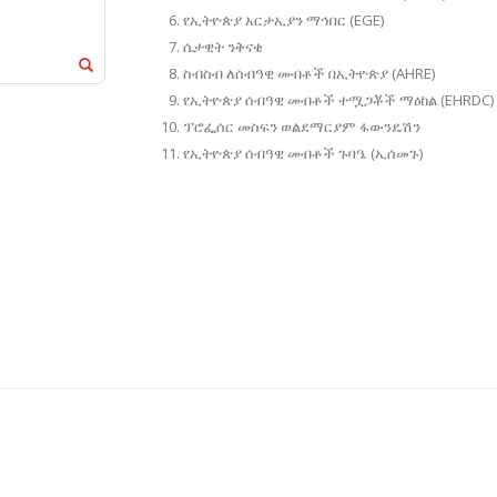
የኢትዮጵያ አርታኢያን ማኅበር (EGE)
ሴታዊት ንቅናቄ
ስብስብ ለሰብዓዊ መብቶች በኢትዮጵያ (AHRE)
የኢትዮጵያ ሰብዓዊ መብቶች ተሟጋቾች ማዕከል (EHRDC)
ፕሮፌሰር መስፍን ወልደማርያም ፋውንዴሽን
የኢትዮጵያ ሰብዓዊ መብቶች ጉባዔ (ኢሰመጉ)