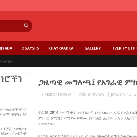
Search
IJYADA
OGAYSIIS
KHAYRAADKA
GALLERY
IVERIFY ETH
ተመለከተ
ጋዜጣዊ መግለጫ፤ የአገራዊ ም
1
visitor review
|
Add a review
|
January 13, 
ጥር 5፣ 2014 -
ሥማችን ከዚህ በታች የተዘረዘረው አገር በቀል የሲ
ምክክር ኮሚሽን የሚያመቻቸው የምክክር ሒደት ሁሉን አካታች፣ 
እንገኛለን።
በአዋጁ እንደተገለጸው፣ አገራዊ ምክክሩ ለዘመናት ሲንከባለሉ የመጡ