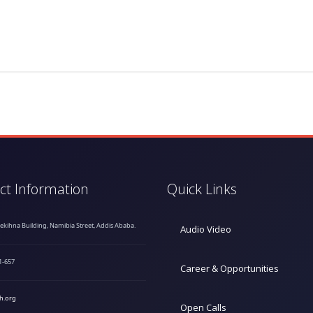
ct Information
Quick Links
hekihna Building, Namibia Street, Addis Ababa.
Audio Video
1-657
Career & Opportunities
h.org
Open Calls