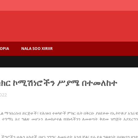
IOPIA
NALA SOO XIRIIR
ክክር ኮሚሽነሮችን ሥያሜ በተመለከተ
2022
ቪል ማኅበረሰብ ድርጅቶች፣ የሕዝብ ተወካዮች ምክር ቤት በቅርቡ ያፀደቀው የኢትዮጵያ አገራ
ተዓማኒ እና ግልጽ መሆኑን ለመከታተል የበኩላችንን ለመወጣት ቅድመ ዝግጅት እያደረግን
 ችግሮችን ሁሉን አካታች በሆነ ንግግር ለመፍታት እንዲቻል፣ የሒደቱ ግልጽነት በብዙኃን ዘንድ