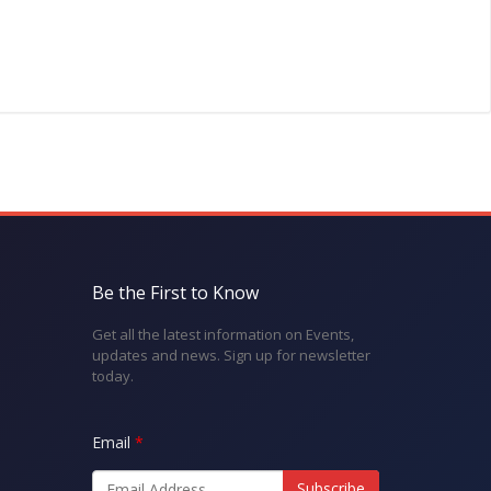
Be the First to Know
Get all the latest information on Events,
updates and news. Sign up for newsletter
today.
Email