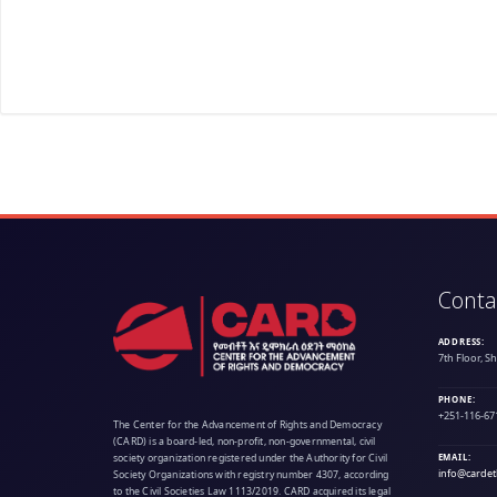
Conta
ADDRESS:
7th Floor, S
PHONE:
+251-116-67
The Center for the Advancement of Rights and Democracy
(CARD) is a board-led, non-profit, non-governmental, civil
society organization registered under the Authority for Civil
EMAIL:
info@cardet
Society Organizations with registry number 4307, according
to the Civil Societies Law 1113/2019. CARD acquired its legal