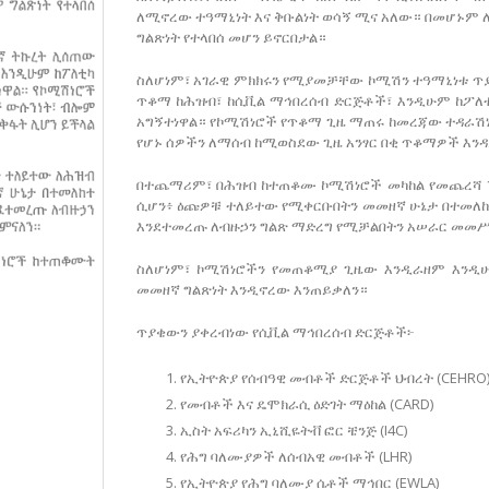
ለሚኖረው ተዓማኒነት እና ቅቡልነት ወሳኝ ሚና አለው። በመሆኑም
ግልጽነት የተላበሰ መሆን ይኖርበታል።
ስለሆነም፣ አገራዊ ምክክሩን የሚያመቻቸው ኮሚሽን ተዓማኒነቱ ጥያ
ጥቆማ ከሕዝብ፣ ከሲቪል ማኅበረሰብ ድርጅቶች፣ እንዲሁም ከፖለቲ
አግኝተነዋል። የኮሚሽነሮች የጥቆማ ጊዜ ማጠሩ ከመረጃው ተዳራሽነት
የሆኑ ሰዎችን ለማሰብ ከሚወስደው ጊዜ አንፃር በቂ ጥቆማዎች እንዳ
በተጨማሪም፣ በሕዝብ ከተጠቆሙ ኮሚሽነሮች መካከል የመጨረሻ 1
ሲሆን፥ ዕጩዎቹ ተለይተው የሚቀርቡበትን መመዘኛ ሁኔታ በተመለከ
እንደተመረጡ ለብዙኃን ግልጽ ማድረግ የሚቻልበትን አሠራር መመሥረ
ስለሆነም፣ ኮሚሽነሮችን የመጠቆሚያ ጊዜው እንዲራዘም እንዲ
መመዘኛ ግልጽነት እንዲኖረው እንጠይቃለን።
ጥያቄውን ያቀረብነው የሲቪል ማኅበረሰብ ድርጅቶች፦
የኢትዮጵያ የሰብዓዊ መብቶች ድርጅቶች ህብረት (CEHRO
የመብቶች እና ዴሞክራሲ ዕድገት ማዕከል (CARD)
ኢስት አፍሪካን ኢኒሺዬትቭ ፎር ቼንጅ (I4C)
የሕግ ባለሙያዎች ለሰብአዊ መብቶች (LHR)
የኢትዮጵያ የሕግ ባለሙያ ሴቶች ማኅበር (EWLA)