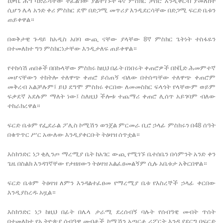
ዐቃቤ ሕግ ባድራሻቸው ተፈልገው ያልተገኙት 4ኛ ምስክር ታስሮ እንዲቀርብ ያመለከተ
ሲሆን ሌላ አንድ ቀሪ ምስክር ደሞ በድጋሚ መጥሪያ እንዲደርሳቸው በድጋሚ ፍርድ ቤቱን
ጠይቀዋል።
በወቅታዊ ጉዳይ ከአዲስ አበባ ውጪ ናቸው ያላቸው 8ኛ ምስክር ጌትነት ተስፋዬን
በተመለከተ ግን ምስክርነታቸው እንዲታለፍ ጠይቀዋል።
የተከሳሽ ጠበቆች በበኩላቸው ምስክሩ ከዚህ በፊት በነበሩት ቀጠሮዎች በኮቪድ ሕመምተኛ
መሆናቸውን ተከትሎ ተለዋጭ ቀጠሮ ይሰጠኝ ብለው በተሰጣቸው ተለዋጭ ቀጠሮም
መቅረብ አልቻሉም፤ ይህ ደግሞ ምስክሩ ቀርበው ለመመስከር ፍላጎት የላቸውም ወይም
ፍቃደኛ አደሉም ማለት ነው፤ ስለዚህ ችሎቱ ተጨማሪ ቀጠሮ ሊሰጥ አይገባም ብለው
ተከራክረዋል።
ፍርድ ቤቱም የፌደራል ፖሊስ ኮሚሽን ወንጀል ምርመራ ቢሮ ኃላፊ ምስክሩን በ48 ሰዓት
በቁጥጥር ሥር አውለው እንዲያቀርቡት ትዕዛዝ ሰጥቷል።
እስክንድር ነጋ ቂሊንጦ ማረሚያ ቤት ከአገር ውጪ የሚገኙ ቤተሰቤን በሳምንት አንድ ቀን
ጌዜ በስልክ እንዳገኛቸው የታዘዘውን ትዕዛዝ አልፈፀመልኝም ሲሉ አቤቱታ አቅርበዋል።
ፍርድ ቤቱም ትዕዛዝ ለምን እንዳልተፈፀመ የማረሚያ ቤቱ የእስረኞች ኃላፊ ቀርበው
እንዲያስረዱ አዟል።
እስክንድር ነጋ ከዚህ በፊት በሌላ ታራሚ ደረሰብኝ ባሉት የሰብዓዊ መብት ጥሰት
በተመለከተ የኢትዮጵያ ሰብዓዊ መብቶች ኮሚሽን አጣርቶ ሪፖርት እንዲያደርግ በፍርድ