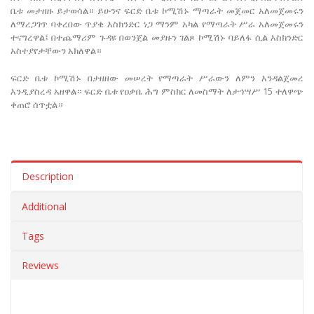
ቤቱ መታዘዙ ይታወሳል። ይሁንና ፍርድ ቤቱ ኮሚሽኑ ማጣራት መጀመር አለመጀመሩን
ለማረጋገጥ ባቀረበው ጥያቄ እስክንድር ነጋ ማንም አካል የማጣራት ሥራ አለመጀመሩን
ተናግረዋል፤ በተጨማሪም ጉዳዩ በወንጀል መያዙን ገልጾ ኮሚሽኑ ባይለፋ ሲል እስክንድር
አስተያየታቸውን አክለዋል።
ፍርድ ቤቱ ኮሚሽኑ በታዘዘው መሠረት የማጣራት ሥራውን ለምን እንዳልጀመረ
እንዲያስረዳ አዘዋል። ፍርድ ቤቱ የዐቃቤ ሕግ ምስክር ለመስማት ለታኅሣሥ 15 ተለዋጭ
ቀጠሮ ሰጥቷል።
Description
Additional
Tags
Reviews