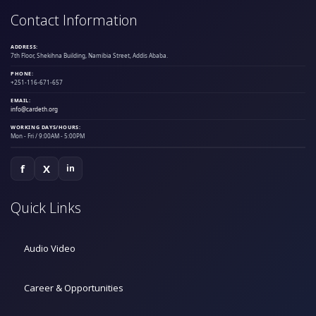
Contact Information
ADDRESS:
7th Floor, Shekihna Building, Namibia Street, Addis Ababa.
PHONE:
+251-116-671-657
EMAIL:
info@cardeth.org
WORKING DAYS/HOURS:
Mon - Fri / 9:00AM - 5:00PM
f
X
in
Quick Links
Audio Video
Career & Opportunities