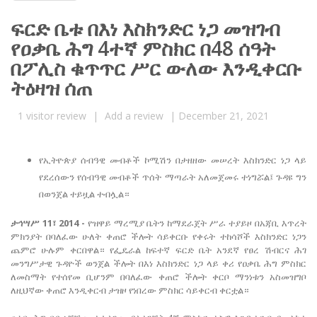
ፍርድ ቤቱ በእነ እስክንድር ነጋ መዝገብ
የዐቃቤ ሕግ 4ተኛ ምስክር በ48 ሰዓት
በፖሊስ ቁጥጥር ሥር ውለው እንዲቀርቡ
ትዕዛዝ ሰጠ
1
visitor review
|
Add a review
|
December 21, 2021
የኢትዮጵያ ሰብዓዊ መብቶች ኮሚሽን በታዘዘው መሠረት እስክንድር ነጋ ላይ
የደረሰውን የሰብዓዊ መብቶች ጥሰት ማጣራት አለመጀመሩ ተነግሯል፤ ጉዳዩ ግን
በወንጀል ተይዟል ተብሏል።
ታኅሣሥ 11፣ 2014 -
የዝዋይ ማረሚያ ቤትን ከማደራጀት ሥራ ተያይዞ በአጃቢ እጥረት
ምክንያት በባለፈው ሁለት ቀጠሮ ችሎት ሳይቀርቡ የቀሩት ተከሳሾች እስክንድር ነጋን
ጨምሮ ሁሉም ቀርበዋል። የፌዴራል ከፍተኛ ፍርድ ቤት አንደኛ የፀረ ሽብርና ሕገ
መንግሥታዊ ጉዳዮች ወንጀል ችሎት በእነ እስክንድር ነጋ ላይ ቀሪ የዐቃቤ ሕግ ምስክር
ለመስማት የተሰየመ ቢሆንም በባለፈው ቀጠሮ ችሎት ቀርቦ ማንነቱን አስመዝግቦ
ለዚህኛው ቀጠሮ እንዲቀርብ ታዝዞ የነበረው ምስክር ሳይቀርብ ቀርቷል።