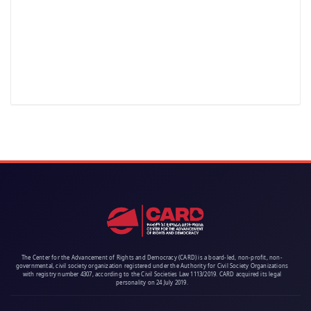
The Center for the Advancement of Rights and Democracy (CARD) is a board-led, non-profit, non-
governmental, civil society organization registered under the Authority for Civil Society Organizations
with registry number 4307, according to the Civil Societies Law 1113/2019. CARD acquired its legal
personality on 24 July 2019.