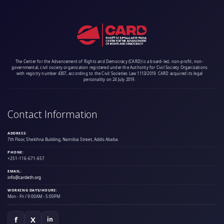
The Center for the Advancement of Rights and Democracy (CARD) is a board-led, non-profit, non-
governmental, civil society organization registered under the Authority for Civil Society Organizations
with registry number 4307, according to the Civil Societies Law 1113/2019. CARD acquired its legal
personality on 24 July 2019.
Contact Information
ADDRESS:
7th Floor, Shekihna Building, Namibia Street, Addis Ababa.
PHONE:
+251-116-671-657
EMAIL:
info@cardeth.org
WORKING DAYS/HOURS:
Mon - Fri / 9:00AM - 5:00PM
f
X
in