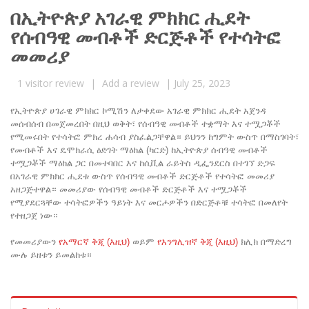
በኢትዮጵያ አገራዊ ምክክር ሒደት
የሰብዓዊ መብቶች ድርጅቶች የተሳትፎ
መመሪያ
1
visitor review
|
Add a review
|
July 25, 2023
የኢትዮጵያ ሀገራዊ ምክክር ኮሚሽን ለታቀደው አገራዊ ምክክር ሒደት አጀንዳ
መሰብሰብ በመጀመረበት በዚህ ወቅት፣ የሰብዓዊ መብቶች ተቋማት እና ተሟጋቾች
የሚመሩበት የተሳትፎ ምክረ ሐሳብ ያስፈልጋቸዋል። ይህንን ከግምት ውስጥ በማስገባት፣
የመብቶች እና ዴሞክራሲ ዕድገት ማዕከል (ካርድ) ከኢትዮጵያ ሰብዓዊ መብቶች
ተሟጋቾች ማዕከል ጋር በመተባበር እና ከሲቪል ራይትስ ዲፌንደርስ በተገኘ ድጋፍ
በአገራዊ ምክክር ሒደቱ ውስጥ የሰብዓዊ መብቶች ድርጅቶች የተሳትፎ መመሪያ
አዘጋጅተዋል። መመሪያው የሰብዓዊ መብቶች ድርጅቶች እና ተሟጋቾች
የሚያደርጓቸው ተሳትፎዎችን ዓይነት እና መርሖዎችን በድርጅቶቹ ተሳትፎ በመለየት
የተዘጋጀ ነው።
የመመሪያውን
የአማርኛ ቅጂ (እዚህ)
ወይም
የእንግሊዝኛ ቅጂ (እዚህ)
ክሊክ በማድረግ
ሙሉ ይዘቱን ይመልከቱ።