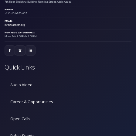
7th Floor, Shekihna Building, Namibia Street, Addis Ababa.
PHONE:
+251-116-671-657
EMAIL:
info@cardeth.org
WORKING DAYS/HOURS:
Mon - Fri / 9:00AM - 5:00PM
f
X
in
Quick Links
Audio Video
Career & Opportunities
Open Calls
Public Events