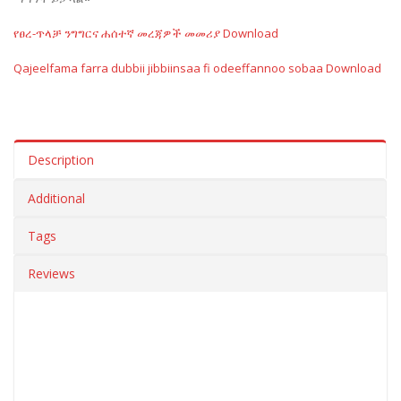
የፀረ-ጥላቻ ንግግርና ሐሰተኛ መረጃዎች መመሪያ
Download
Qajeelfama farra dubbii jibbiinsaa fi odeeffannoo sobaa
Download
Description
Additional
Tags
Reviews