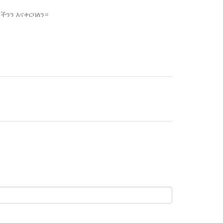
ናችንን እናቀርባለን።