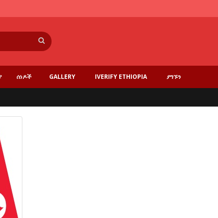
ፈልግ
ያ
ሰነዶች
GALLERY
IVERIFY ETHIOPIA
ያግኙን