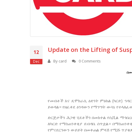
Update on the Lifting of Su
12
By
card
0 Comments
Dec
በመ
የመብቶች እና ዴሞክራሲ ዕድገት ምዕከል (ካርድ) ኅዳር
ይወዳል። የዘፈቀደ ዕገዳውን የማንሣት ውሳኔ የተላለፈ
ድርጅታችን ሕጋዊ ሂደቶችን በመከተል የሲቪል ማኅበረሰ
ለካርድ የማስጠንቀቂያ ደብዳቤ ሰጥቷል። በማስጠንቀ
የምናደርገውን ውይይት በመቀጠል ምላሽ የሚሹ ጥያቄዎ