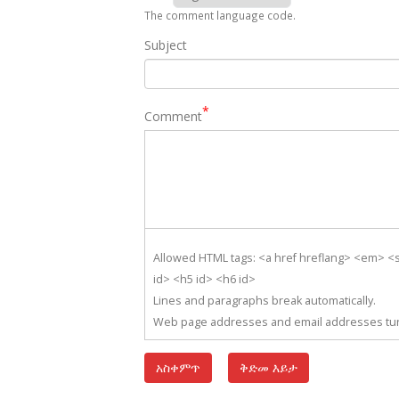
The comment language code.
Subject
Comment
Allowed HTML tags: <a href hreflang> <em> <s
id> <h5 id> <h6 id>
Lines and paragraphs break automatically.
Web page addresses and email addresses turn 