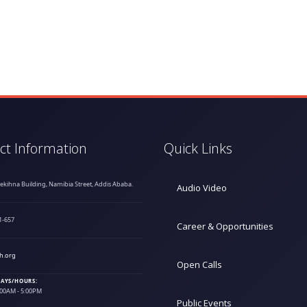
ct Information
Quick Links
hekihna Building, Namibia Street, Addis Ababa.
Audio Video
1-657
Career & Opportunities
h.org
Open Calls
AYS/HOURS:
9:00AM - 5:00PM
Public Events