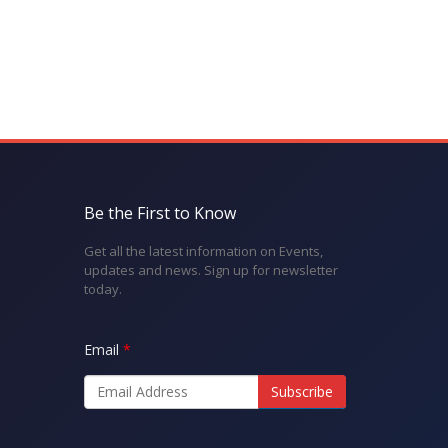
Be the First to Know
Get all the latest information on Events,
updates and news. Sign up for newsletter
today.
Email