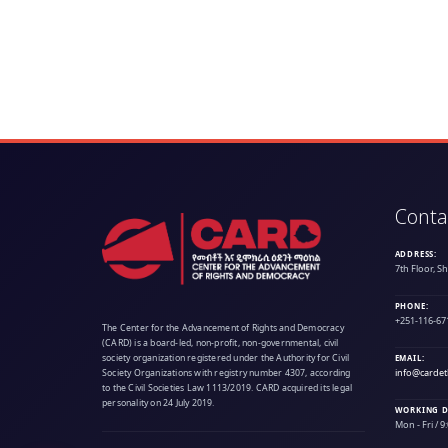
Conta
ADDRESS:
7th Floor, S
PHONE:
+251-116-67
The Center for the Advancement of Rights and Democracy
(CARD) is a board-led, non-profit, non-governmental, civil
society organization registered under the Authority for Civil
EMAIL:
info@cardet
Society Organizations with registry number 4307, according
to the Civil Societies Law 1113/2019. CARD acquired its legal
personality on 24 July 2019.
WORKING D
Mon - Fri / 