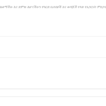
ለቆማችሁ እና ድምጽ ለሆናችሁን የካርድ ቤተሰቦች እና ወዳጆች የላቀ የአጋርነት ምስጋ