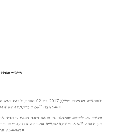
ወቅ የተሰጠ መግለጫ
ደ ዕገዳ ትላንት ታኅሳስ 02 ቀን 2017 ጀምሮ መነሣቱን ለማሳወቅ
ፍተኛ እና ተደጋጋሚ ጥረቶች በኋላ ነው።
ሉ ትብብር ያደረገ ሲሆን ባለስልጣኑ ከእገዳው መነሣት ጋር ተያያዞ
ልጣን መሥሪያ ቤቱ እና ጉዳዩ ከሚመለከታቸው ሌሎች አካላት ጋር
ለጽ እንወዳለን።