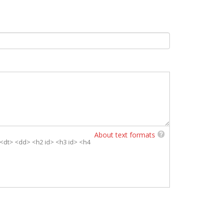
About text formats
> <dt> <dd> <h2 id> <h3 id> <h4