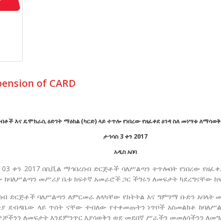
spension of CARD
ብቶች እና ዴሞክራሲ ዕድገት ማዕከል (ካርድ) ላይ ተጥሎ የነበረው የዘፈቀደ ዕገዳ ስለ መነሣቱ ለማሳ
ታኅሳስ 3 ቀን 2017
አዲስ አበባ
 03 ቀን 2017 በሲቪል ማኅበረሰብ ድርጅቶች ባለሥልጣን ተጥሎበት የነበረው የዘፈቀ
ው ከባለሥልጣን መሥሪያ ቤቱ ከፍተኛ አመራሮች ጋር ችግሩን ለመፍታት ካደረግናቸው ከ
ብ ድርጅቶች ባለሥልጣን ለምርመራ ለላካቸው የክትትል እና ግምገማ ቡድን አባላት ሙ
ቂያ ደብዳቤው ላይ ጥሰት ናቸው ተብለው የተቀመጡትን ነጥቦች አስመልክቶ ከባለሥ
ቻችንን ለመፍታት እንደምንጥር እያሳወቅን ወደ መደበኛ ሥራችን መመለሳችንን ለመግ