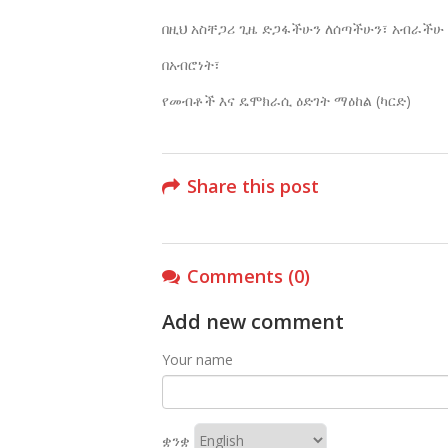
በዚህ አስቸጋሪ ጊዜ ድጋፋችሁን ለሰጣችሁን፣ አብራችሁ 
በአብሮነት፣
የመብቶች እና ዴሞክራሲ ዕድገት ማዕከል (ካርድ)
Share this post
Comments (0)
Add new comment
Your name
ቋንቋ