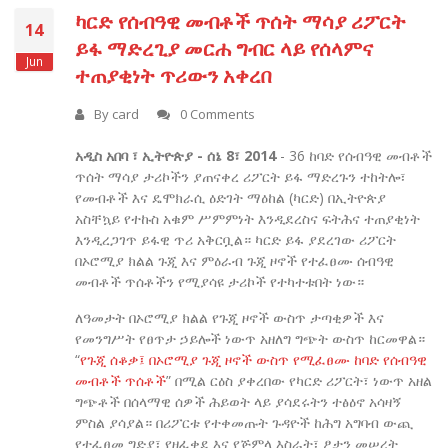
ካርድ የሰብዓዊ መብቶች ጥሰት ማሳያ ሪፖርት
14
ይፋ ማድረጊያ መርሐ ግብር ላይ የሰላምና
Jun
ተጠያቂነት ጥሪውን አቀረበ
By
card
0 Comments
አዲስ አበባ ፣ ኢትዮጵያ - ሰኔ 8፣ 2014
- 36 ከባድ የሰብዓዊ መብቶች
ጥሰት ማሳያ ታሪኮችን ያጠናቀረ ሪፖርት ይፋ ማድረጉን ተከትሎ፣
የመብቶች እና ዴሞክራሲ ዕድገት ማዕከል (ካርድ) በኢትዮጵያ
አስቸኳይ የተኩስ አቁም ሥምምነት እንዲደረስና ፍትሕና ተጠያቂነት
እንዲረጋገጥ ይፋዊ ጥሪ አቅርቧል። ካርድ ይፋ ያደረገው ሪፖርት
በኦሮሚያ ክልል ጉጂ እና ምዕራብ ጉጂ ዞኖች የተፈፀሙ ሰብዓዊ
መብቶች ጥሰቶችን የሚያሳዩ ታሪኮች የተካተቱበት ነው።
ለዓመታት በኦሮሚያ ክልል የጉጂ ዞኖች ውስጥ ታጣቂዎች እና
የመንግሥት የፀጥታ ኃይሎች ነውጥ አዘለግ ግጭት ውስጥ ከርመዋል።
“
የጉጂ ሰቆቃ፤ በኦሮሚያ ጉጂ ዞኖች ውስጥ የሚፈፀሙ ከባድ የሰብዓዊ
መብቶች ጥሰቶች
” በሚል ርዕስ ያቀረበው የካርድ ሪፖርት፣ ነውጥ አዘል
ግጭቶች በሰላማዊ ሰዎች ሕይወት ላይ ያሳደሩትን ተፅዕኖ አሳዛኝ
ምስል ያሳያል። በሪፖርቱ የተቀመጡት ጉዳዮች ከሕግ አግባብ ውጪ
የተፈፀመ ግድያ፣ የዘፈቀደ እና የጅምላ እስራት፣ ፆታን መሠረት