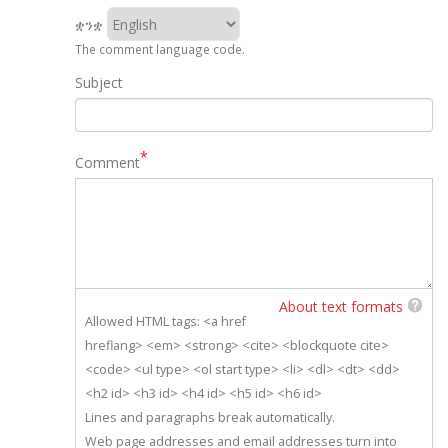
ቋንቋ
The comment language code.
Subject
Comment
About text formats
Allowed HTML tags: <a href
hreflang> <em> <strong> <cite> <blockquote cite>
<code> <ul type> <ol start type> <li> <dl> <dt> <dd>
<h2 id> <h3 id> <h4 id> <h5 id> <h6 id>
Lines and paragraphs break automatically.
Web page addresses and email addresses turn into