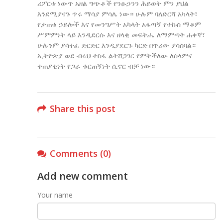
ሪፖርቱ ነውጥ አዘል ግጭቶች የንፁኃንን ሕይወት ምን ያህል
እንደሚያናጉ ጥሩ ማሳያ ምሳሌ ነው። ሁሉም ባለድርሻ አካላት፣
የታጠቁ ኃይሎች እና የመንግሥት አካላት አፋጣኝ የተኩስ ማቆም
ሥምምነት ላይ እንዲደርሱ እና ዘላቂ መፍትሔ ለማምጣት ሐቀኛ፣
ሁሉንም ያሳተፈ ድርድር እንዲያደርጉ ካርድ በጥሪው ያሳስባል።
ኢትዮጵያ ወደ ብሩህ ተስፋ ልትሸጋገር የምትችለው ለሰላምና
ተጠያቂነት የጋራ ቁርጠኝነት ሲኖር ብቻ ነው።
Share this post
Comments (0)
Add new comment
Your name