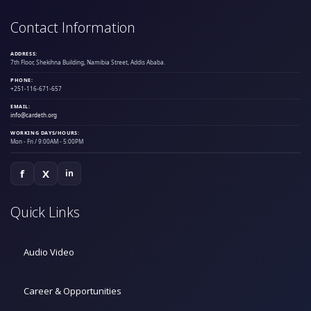
Contact Information
ADDRESS:
7th Floor, Shekihna Building, Namibia Street, Addis Ababa.
PHONE:
+251-116-671-657
EMAIL:
info@cardeth.org
WORKING DAYS/HOURS:
Mon - Fri / 9:00AM - 5:00PM
f
X
in
Quick Links
Audio Video
Career & Opportunities