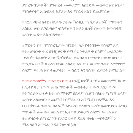
ያደረጉ ጥቃቶች፣ የንብረት መውደም፣ አስገድዶ መሰወር እና እገታ፣
ማሰቃየት፣ ኢሰብአዊ አያያዝ እና ማፈናቀልን ይጨምራሉ።
የካርድ ዳይሬክተር በፍቃዱ ኃይሉ "እነዚህ ማሳያ ታሪኮች የግጭቱን
አስከፊ ጦስ ያጋልጣሉ" ብለዋል። ንፁኃን ዜጎች በነውጥ አጣብቂኝ
ውስጥ ወድቀዋል ብለዋል።
ሪፖርቱን ይፋ በማድረጊያው ዝግጅት ላይ የተነበበው የሰላም እና
የተጠያቂነት ጥሪ በጉጂ ዞኖች የሚኖሩ ነዋሪዎች ሰላምና መረጋጋት
ያለበት ሕይወት እንደሚገ'ባቸው ያወሳል። በግጭት ዐውድ ውስጥ
የሚኖሩ ዜጎች ከደረሰባቸው አካላዊ እና ሥነ ልቦናዊ ጉዳት ለማገገም
ሰላም፣ ፍትሕ እና ተጠያቂነት መስፈን እንዳለበት ሪፖርቱ ይናገራል።
የካርድ የሰላምና ተጠያቂነት ጥሪ
በጉጂ ዞኖች ብቻ አይወሰንም፤ ካርድ
በኢትዮጵያ ነውጥ አዘል ግጭቶች መስፋፋታቸውን አስታውሶ፣
የትግራይን ሁኔታ ከተኩስ ማቆም በኋላም ቢሆን በአስተማማኝ ሰላም
ውስጥ አለመሆኑን ጨምሮ፣ በምዕራብ ኦሮሚያ፣ በአማራ እና
በቤኒሻንጉል ጉሙዝ ክልሎች እየደረሰ ያለውን ጉዳት በመጥቀስ፥ እነዚህ
ግጭቶች ቆመው፣ ለሁሉም ኢትዮጵያውያን ሰላም፣ ፍትሕ እና
ተጠያቂነት ለማረጋገጥ በአገር ዐቀፍ ደረጃ ዘላቂ መፍትሄዎችን
ማፈላለግ አጣዳፊ ጉዳይ ነው ብሏል።